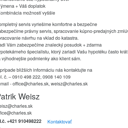
Výmena + Váš doplatok
Kombinácia možností vyššie
ompletný servis vyriešime komfortne a bezpečne
abezpečíme právny servis, spracovanie kúpno-predajných zmlú
racovanie návrhu na vklad do katastra.
adi Vám zabezpečíme znalecký posudok + zdarma
potekárneho špecialistu, ktorý zariadi Vašu hypotéku často krát
 výhodnejšie podmienky ako klient sám.
prípade bližších informáciu nás kontaktujte na
l. č. – 0910 498 222, 0908 140 109
mail - office@charles.sk, weisz@charles.sk
atrik Weisz
eisz@charles.sk
fice@charles.sk
el.č. +421 910498222
Kontaktovať