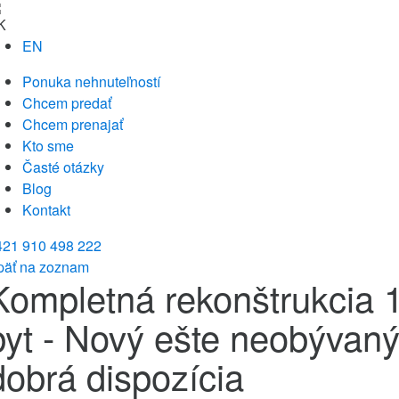
K
EN
Ponuka nehnuteľností
Chcem predať
Chcem prenajať
Kto sme
Časté otázky
Blog
Kontakt
421 910 498 222
päť na zoznam
Kompletná rekonštrukcia 1
byt - Nový ešte neobývaný
dobrá dispozícia