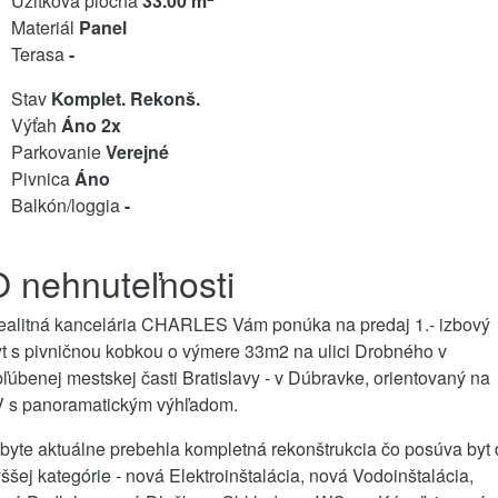
Úžitková plocha
33.00 m
Materiál
Panel
Terasa
-
Stav
Komplet. Rekonš.
Výťah
Áno 2x
Parkovanie
Verejné
Pivnica
Áno
Balkón/loggia
-
O nehnuteľnosti
ealitná kancelária CHARLES Vám ponúka na predaj 1.- izbový
t s pivničnou kobkou o výmere 33m2 na ulici Drobného v
ľúbenej mestskej časti Bratislavy - v Dúbravke, orientovaný na
V s panoramatickým výhľadom.
byte aktuálne prebehla kompletná rekonštrukcia čo posúva byt
ššej kategórie - nová Elektroinštalácia, nová Vodoinštalácia,