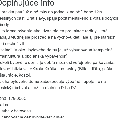
oplňujúce info
bravka patrí už dlhé roky do jednej z najobľúbenejších
stských častí Bratislavy, spája pocit mestského života s dotyk
írody.
 to forma bývania atraktívna nielen pre mladé rodiny, ktoré
adajú vľúdnejšie prostredie na výchovu detí, ale aj pre starších,
orí nechcú žiť
izolácii. V okolí bytového domu je, už vybudovaná kompletná
fraštruktúra a občianska vybavenosť.
okolí bytového domu je dobrá možnosť verejného parkovania.
tesnej blízkosti je škola, škôlka, potraviny (Billa, LIDL), pošta,
štaurácie, kostol.
oloha bytového domu zabezpečuje výborné napojenie na
stský obchvat a tiež na diaľnicu D1 a D2.
ena: 179.000€
atba:
latba v hotovosti
Financovanie cez hypotekárny úver