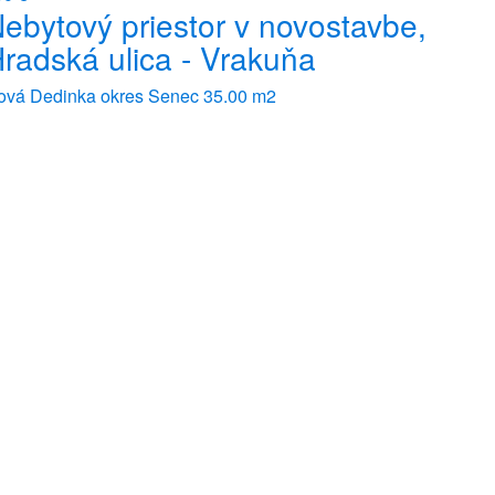
ebytový priestor v novostavbe,
radská ulica - Vrakuňa
ová Dedinka okres Senec
35.00 m2