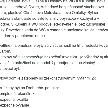
ová Podlaha, nová Dlažba a Obklady na WC a v Kúpeľni, nová
anita, interiérové Dvere, Vchodové bezpečnostné viacbodové
ere, plastové Okná, nová Maľovka a nove Omietky. Byt sa
edáva v štandarde so svietidlami v obývačke v kuchyni a v
hodbe. V kúpeľni a WC bodové led-osvetlenie, bez kuchynskej
inky. Privedená voda do WC a osadenie umývadielka, čo nebýva
tandard v panelovom dome.
alitne malometrážne byty sú v súčasnosti na trhu nedostatkov
ovarom.
nto byt Vám zabezpečuje bezpečnú investíciu, je výhodný aj a
vestičná príležitosť na dlhodobý prenájom, alebo vlastný
artovací byt.
ytový dom je zateplený so zrekonštruovanými výťahmi 2x
onúkaný byt na Drobného ponúka:
ompletnú rekonštrukciu
ezpečnú lokalitu
bezpečné bývanie