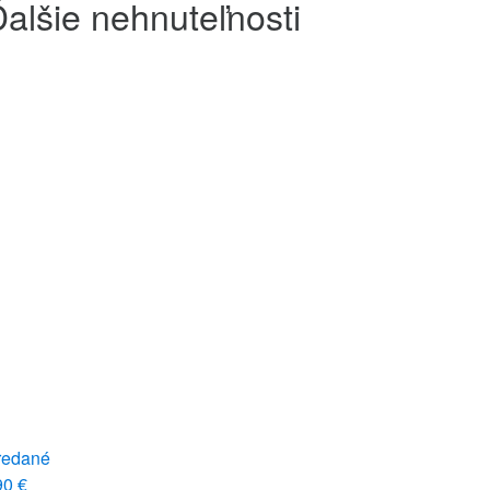
alšie nehnuteľnosti
redané
90 €