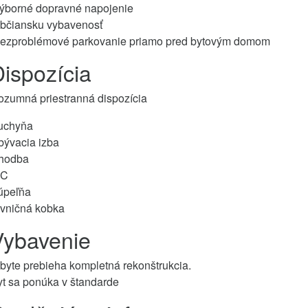
výborné dopravné napojenie
občiansku vybavenosť
bezproblémové parkovanie priamo pred bytovým domom
ispozícia
ozumná priestranná dispozícia
uchyňa
bývacia izba
hodba
WC
úpeľňa
ivničná kobka
Vybavenie
byte prebieha kompletná rekonštrukcia.
yt sa ponúka v štandarde