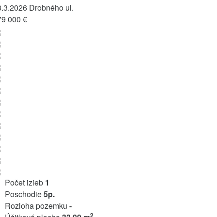
3.3.2026
Drobného ul.
79 000 €
Počet izieb
1
Poschodie
5p.
Rozloha pozemku
-
2