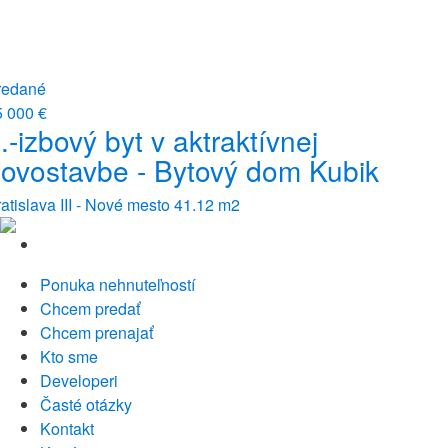
redané
5 000 €
.-izbový byt v aktraktívnej
ovostavbe - Bytový dom Kubik
atislava III - Nové mesto
41.12 m2
Ponuka nehnuteľností
Chcem predať
Chcem prenajať
Kto sme
Developeri
Časté otázky
Kontakt