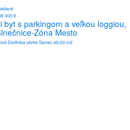
redané
88 000 €
i byt s parkingom a veľkou loggiou,
lnečnice-Zóna Mesto
ová Dedinka okres Senec
49.00 m2