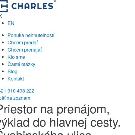
K
EN
Ponuka nehnuteľností
Chcem predať
Chcem prenajať
Kto sme
Časté otázky
Blog
Kontakt
421 910 498 222
päť na zoznam
Priestor na prenájom,
výklad do hlavnej cesty.
Švabinského ulica -