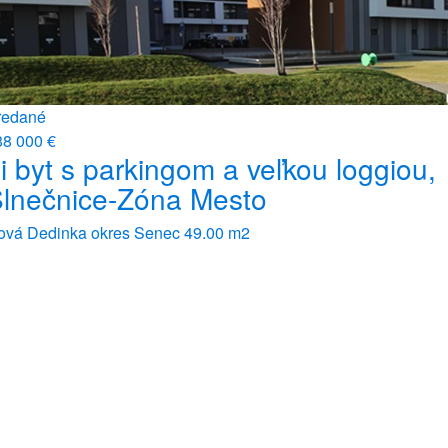
redané
88 000 €
i byt s parkingom a veľkou loggiou,
lnečnice-Zóna Mesto
ová Dedinka okres Senec
49.00 m2