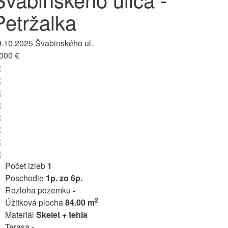
Petržalka
9.10.2025
Švabinského ul.
 000 €
Počet izieb
1
Poschodie
1p. zo 6p.
Rozloha pozemku
-
2
Úžitková plocha
84.00 m
Materiál
Skelet + tehla
Terasa
-