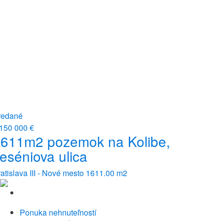
redané
 150 000 €
611m2 pozemok na Kolibe,
eséniova ulica
atislava III - Nové mesto
1611.00 m2
Ponuka nehnuteľností