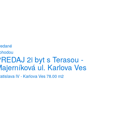
redané
ohodou
REDAJ 2i byt s Terasou -
ajerníková ul. Karlova Ves
atislava IV - Karlova Ves
78.00 m2