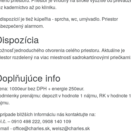
lého priestoru. Priestor je vhodný na široké využitie od prevádz
z kaderníctvo až po kliniku.
dispozícií je tiež kúpeľňa - sprcha, wc, umývadlo. Priestor
abezpečený alarmom.
ispozícia
žnosť jednoduchého otvorenia celého priestoru. Aktuálne je
iestor rozdelený na viac miestností sadrokartónovými priečkami
oplňujúce info
ena: 1000eur bez DPH + energie 250eur.
odmienky prenájmu: depozit v hodnote 1 nájmu, RK v hodnote 
ájmu.
prípade bližších informáciu nás kontaktujte na:
l.č. – 0910 498 222, 0908 140 109
mail - office@charles.sk, weisz@charles.sk