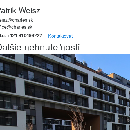
atrik Weisz
eisz@charles.sk
fice@charles.sk
el.č. +421 910498222
Kontaktovať
alšie nehnuteľnosti