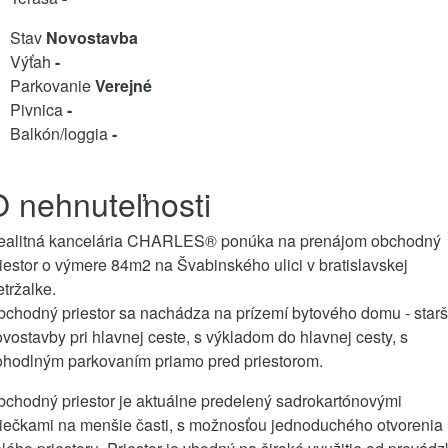
Stav
Novostavba
Výťah
-
Parkovanie
Verejné
Pivnica
-
Balkón/loggia
-
O nehnuteľnosti
ealitná kancelária CHARLES® ponúka na prenájom obchodný
iestor o výmere 84m2 na Švabinského ulici v bratislavskej
tržalke.
chodný priestor sa nachádza na prízemí bytového domu - starš
vostavby pri hlavnej ceste, s výkladom do hlavnej cesty, s
ohodlným parkovaním priamo pred priestorom.
chodný priestor je aktuálne predelený sadrokartónovými
riečkami na menšie časti, s možnosťou jednoduchého otvorenia