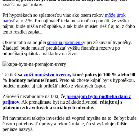
zväčša na päť rokov.
Pri hypotékach so splatnosťou viac ako osem rokov
môže úrok
narásť
aj o 2 %. Prenajímateľ teda musí mať na pamäti, že výška
nájmu bude nižšia než splátka, a tak bude musieť riešiť aj to, z čoho
tento rozdiel zaplatí.
Okrem toho sa od júla
sprísnia podmienky
pri získavaní hypotéky.
Žiadateľ bude musieť preukázať vyššiu finančnú rezervu po
odpočítaní splátok a nákladov na život.
Taktiež
sa
zníži množstvo úverov
, ktoré pokryjú 100 % alebo 90
% hodnoty nehnuteľnosti
. Preto ak chcete kúpiť byt s hypotékou,
budete musieť aj tak priložiť niečo z vlastných úspor.
Zároveň nezabudnite na fakt, že
prenájom bytu podlieha dani z
príjmov
. Ak prenajímate byt na základe živnosti,
rátajte aj s
platením zdravotných a sociálnych odvodov
.
Pri návratnosti takejto investície už vopred myslite na to, že byt bude
časom potrebovať úpravy a rekonštrukcie, čo si vyžaduje ďalšie
peniaze nazvyš.