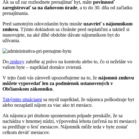
Ak sa už raz rozhodnete prenajímať byt, máte
povinnosť
zaregistrovať sa na daňovom úrade
, a to do 30. dňa od začiatku
prenajímania.
Pred samotným odovzdaním bytu musíte
uzavrieť s nájomníkom
zmluvu
. Týmto dokladom sa chránite pred neplatičmi a taktiež si
stanovujete, na aké dlhé obdobie dávate nájomníkom byt do
užívania.
Do
zmluvy
zahrňte aj právo na kontrolu alebo to, čo si neželáte vo
vašom byte – napríklad domáce zvieratá.
V tejto časti vás zároveň upozorňujeme na to, že
nájomnú zmluvu
môžete vypovedať len za podmienok ustanovených v
Občianskom zákonníku
.
Takýmito situáciami
sa myslí napríklad, že nájomca poškodzuje byt
alebo nezaplatil nájom za viac ako tri mesiace.
Ak nájomca pri druhom spomenutom prípade preukáže, že sa
nachádza v hmotnej núdzi, výpovedná lehota (určená na tri mesiace)
sa predlžuje o šesť mesiacov. Nájomník môže teda v byte zostať
celkom deväť mesiacov.