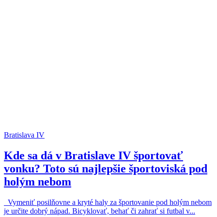
Bratislava IV
Kde sa dá v Bratislave IV športovať
vonku? Toto sú najlepšie športoviská pod
holým nebom
Vymeniť posilňovne a kryté haly za športovanie pod holým nebom
je určite dobrý nápad. Bicyklovať, behať či zahrať si futbal v...