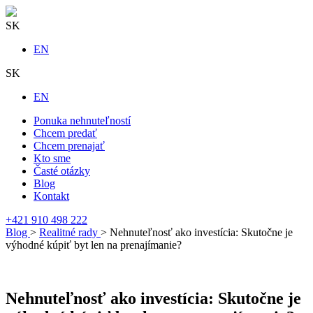
SK
EN
SK
EN
Ponuka nehnuteľností
Chcem predať
Chcem prenajať
Kto sme
Časté otázky
Blog
Kontakt
+421 910 498 222
Blog
>
Realitné rady
> Nehnuteľnosť ako investícia: Skutočne je
výhodné kúpiť byt len na prenajímanie?
Nehnuteľnosť ako investícia: Skutočne je