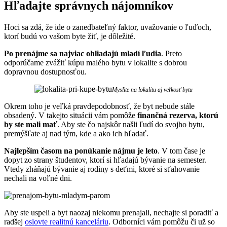
Hľadajte správnych nájomníkov
Hoci sa zdá, že ide o zanedbateľný faktor, uvažovanie o ľuďoch,
ktorí budú vo vašom byte žiť, je dôležité.
Po prenájme sa najviac ohliadajú mladí ľudia
. Preto
odporúčame zvážiť kúpu malého bytu v lokalite s dobrou
dopravnou dostupnosťou.
Myslite na lokalitu aj veľkosť bytu
Okrem toho je veľká pravdepodobnosť, že byt nebude stále
obsadený. V takejto situácii vám pomôže
finančná rezerva, ktorú
by ste mali mať
. Aby ste čo najskôr našli ľudí do svojho bytu,
premýšľate aj nad tým, kde a ako ich hľadať.
Najlepším časom na ponúkanie nájmu je leto
. V tom čase je
dopyt zo strany študentov, ktorí si hľadajú bývanie na semester.
Vtedy zháňajú bývanie aj rodiny s deťmi, ktoré si sťahovanie
nechali na voľné dni.
Aby ste uspeli a byt naozaj niekomu prenajali, nechajte si poradiť a
radšej
oslovte realitnú kanceláriu
. Odborníci vám pomôžu či už so