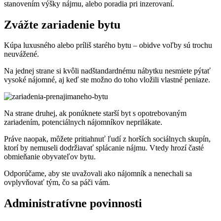
stanovením výšky nájmu, alebo poradia pri inzerovaní.
Zvážte zariadenie bytu
Kúpa luxusného alebo príliš starého bytu – obidve voľby sú trochu
neuvážené.
Na jednej strane si kvôli nadštandardnému nábytku nesmiete pýtať
vysoké nájomné, aj keď ste možno do toho vložili vlastné peniaze.
Na strane druhej, ak ponúknete starší byt s opotrebovaným
zariadením, potenciálnych nájomníkov neprilákate.
Práve naopak, môžete pritiahnuť ľudí z horších sociálnych skupín,
ktorí by nemuseli dodržiavať splácanie nájmu. Vtedy hrozí časté
obmieňanie obyvateľov bytu.
Odporúčame, aby ste uvažovali ako nájomník a nenechali sa
ovplyvňovať tým, čo sa páči vám.
Administratívne povinnosti