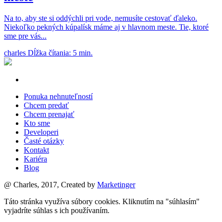
Na to, aby ste si oddýchli pri vode, nemusíte cestovať ďaleko.
Niekoľko pekných kúpalísk máme aj v hlavnom meste. Tie, ktoré
sme pre vás...
charles
Dĺžka čítania: 5 min.
Ponuka nehnuteľností
Chcem predať
Chcem prenajať
Kto sme
Developeri
Časté otázky
Kontakt
Kariéra
Blog
@ Charles, 2017, Created by
Marketinger
Táto stránka využíva súbory cookies. Kliknutím na "súhlasím"
vyjadríte súhlas s ich používaním.