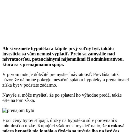
Ak si vezmete hypotéku a kúpite prvý voľný byt, takáto
investícia sa vám nemusí vyplatiť. Preto sa zamyslite nad
návratnosťou, potenciálnymi nájomníkmi či administratívou,
ktorá sa s prenajímaním spája.
V prvom rade je dôležité premyslieť návratnosť. Prevláda totiž
názor, že nájomné pokryje mesačnú splátku hypotéky a prenajímateľ
získa byt v podstate zadarmo.
Navyše si môže myslieť, že po splatení ho výhodne predá, takže
ešte na tom získa.
Hoci ceny bytov stúpajú, úroky na hypotéku sú v porovnaní s
minulosťou nízke. Kupujúci však musí myslieť na to, že
úroková
miera hypoték nie je stála a fixácia sa určuje iba na istý čas
,