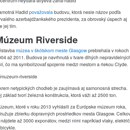
amotná Hadid
považovala
budovu, ktorá nesie názov podľa
ývalého azerbajdžankského prezidenta, za obrovský úspech aj
e jej tím.
Múzeum Riverside
ýstavba
múzea v škótskom meste Glasgow
prebiehala v rokoch
04 až 2011. Budova je navrhnutá v tvare dlhých nepravidelnýc
nií, čo ma symbolizovať spojenie medzi mestom a riekou Clyde.
krem netypických chodieb je zaujímavá aj samonosná strecha.
j základ tvorí železná konštrukcia, ktorá váži až 2500 ton.
zeum, ktoré v roku 2013 vyhlásili za Európske múzeum roka,
družuje zbierku dopravných prostriedkov mesta Glasgow. Celko
 nájdete až 3000 exponátov, medzi nimi napríklad vlaky, elektri
 bicykle.