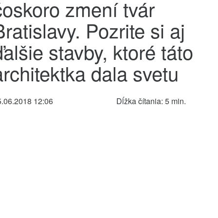
čoskoro zmení tvár
Bratislavy. Pozrite si aj
ďalšie stavby, ktoré táto
architektka dala svetu
5.06.2018 12:06
Dĺžka čítania: 5 min.