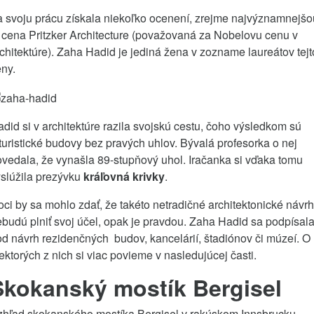
 svoju prácu získala niekoľko ocenení, zrejme najvýznamnejšo
 cena Pritzker Architecture (považovaná za Nobelovu cenu v
chitektúre). Zaha Hadid je jediná žena v zozname laureátov tejt
ny.
did si v architektúre razila svojskú cestu, čoho výsledkom sú
turistické budovy bez pravých uhlov. Bývalá profesorka o nej
vedala, že vynašla 89-stupňový uhol. Iračanka si vďaka tomu
slúžila prezývku
kráľovná krivky
.
ci by sa mohlo zdať, že takéto netradičné architektonické návr
budú plniť svoj účel, opak je pravdou. Zaha Hadid sa podpísal
d návrh rezidenčných budov, kancelárií, štadiónov či múzeí. O
ektorých z nich si viac povieme v nasledujúcej časti.
Skokanský mostík Bergisel
zhľad skokanského mostíka Bergisel v rakúskom Innsbrucku