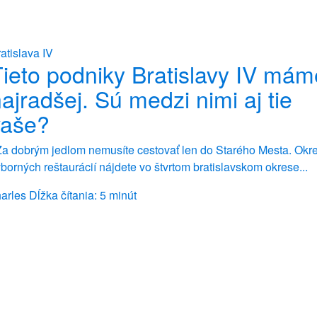
atislava IV
ieto podniky Bratislavy IV mám
ajradšej. Sú medzi nimi aj tie
vaše?
a dobrým jedlom nemusíte cestovať len do Starého Mesta. Okr
borných reštaurácií nájdete vo štvrtom bratislavskom okrese...
arles
Dĺžka čítania: 5 minút