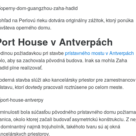
hľad na Perlovú rieku dotvára originálny zážitok, ktorý ponúka
ávšteva operného domu.
Port House v Antverpách
edinou požiadavkou pri stavbe
prístavného mostu v Antverpách
olo, aby sa zachovala pôvodná budova. Inak sa mohla Zaha
did plne realizovať.
derná stavba slúži ako kancelársky priestor pre zamestnancov
ístavu, ktorí dovtedy pracovali roztrúsene po celom meste.
 minulosti bola súčasťou pôvodného prístavného domu požiarna
anica, okolo ktorej začali budovať asymetrickú konštrukciu. Z ne
 dominantný najmä trojuholník, takéhoto tvaru sú aj okná
ncelárskych priestorov.