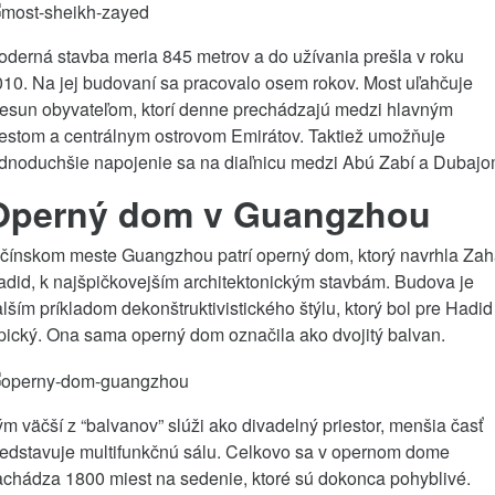
derná stavba meria 845 metrov a do užívania prešla v roku
10. Na jej budovaní sa pracovalo osem rokov. Most uľahčuje
resun obyvateľom, ktorí denne prechádzajú medzi hlavným
estom a centrálnym ostrovom Emirátov. Taktiež umožňuje
ednoduchšie napojenie sa na diaľnicu medzi Abú Zabí a Dubajo
Operný dom v Guangzhou
 čínskom meste Guangzhou patrí operný dom, ktorý navrhla Za
did, k najšpičkovejším architektonickým stavbám. Budova je
lším príkladom dekonštruktivistického štýlu, ktorý bol pre Hadid
pický. Ona sama operný dom označila ako dvojitý balvan.
m väčší z “balvanov” slúži ako divadelný priestor, menšia časť
redstavuje multifunkčnú sálu. Celkovo sa v opernom dome
chádza 1800 miest na sedenie, ktoré sú dokonca pohyblivé.