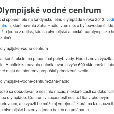
Olympijské vodné centrum
 si spomeniete na londýnsku letnú olympiádu v roku 2012,
vod
entrum
, ktoré navrhla Zaha Hadid, vám môže byť povedomé. Ide
tiž o jedno z dejísk, kde sa olympijské a neskôr paralympijské h
kutočnili.
ar konštrukcie má pripomínať pohyb vody. Hadid znova využila 
lo. Architektka navrhla nainštalovanie vyše 600 sklenených tabú
oré majú do interiérov prepúšťať prirodzené svetlo.
ďže sa dobudovanie nestihlo načas, niektoré časti sa dokončili
 po olympiáde. Centrum v súčasnosti neslúži iba vrcholovým
ortovcom, ale využiť ho môže aj verejnosť, ktorá ma k dispozícii
va olympijské bazény a jeden bazén na potápanie.