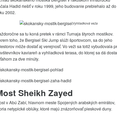
čala Hadid riešiť v roku 1999, jeho budovanie prebiehalo až do
ku 2002.
Vyhliadková veža
ždoročne sa tu koná pretek v rámci Turnaja štyroch mostíkov.
rem toho, že Bergisel Ski Jump slúži športovcom, sa do jeho
iestorov môže dostať aj verejnosť. Vo veži sa totiž vybudovala p
vštevníkov kaviareň a vyhliadková terasa, do ktorej sa dá dosta
ťahom za dve minúty.
Most Sheikh Zayed
ost v Abú Zabí, hlavnom meste Spojených arabských emirátov,
oria netypické oblúky, ktoré majú znázorňovať pieskové duny.