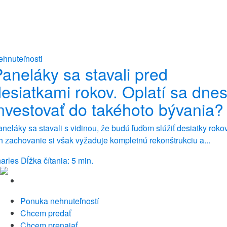
ehnuteľnosti
aneláky sa stavali pred
esiatkami rokov. Oplatí sa dne
nvestovať do takéhoto bývania?
neláky sa stavali s vidinou, že budú ľuďom slúžiť desiatky rokov
h zachovanie si však vyžaduje kompletnú rekonštrukciu a...
arles
Dĺžka čítania: 5 min.
Ponuka nehnuteľností
Chcem predať
Chcem prenajať