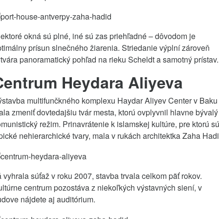
ektoré okná sú plné, iné sú zas priehľadné – dôvodom je
timálny prísun slnečného žiarenia. Striedanie výplní zároveň
tvára panoramatický pohľad na rieku Scheldt a samotný prístav.
Centrum Heydara Aliyeva
ýstavba multifunčkného komplexu Haydar Aliyev Center v Baku
la zmeniť dovtedajšiu tvár mesta, ktorú ovplyvnil hlavne bývalý
munistický režim. Prinavrátenie k islamskej kultúre, pre ktorú s
pické nehierarchické tvary, mala v rukách architektka Zaha Hadi
 vyhrala súťaž v roku 2007, stavba trvala celkom päť rokov.
ltúrne centrum pozostáva z niekoľkých výstavných siení, v
dove nájdete aj auditórium.