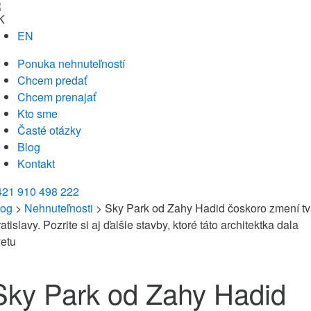
K
EN
Ponuka nehnuteľností
Chcem predať
Chcem prenajať
Kto sme
Časté otázky
Blog
Kontakt
421 910 498 222
log
>
Nehnuteľnosti
> Sky Park od Zahy Hadid čoskoro zmení tv
atislavy. Pozrite si aj ďalšie stavby, ktoré táto architektka dala
vetu
Sky Park od Zahy Hadid