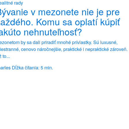
alitné rady
ývanie v mezonete nie je pre
aždého. Komu sa oplatí kúpiť
akúto nehnuteľnosť?
zonetom by sa dali priradiť mnohé prívlastky. Sú luxusné,
iestranné, cenovo náročnejšie, praktické i nepraktické zároveň.
 to...
arles
Dĺžka čítania: 5 min.