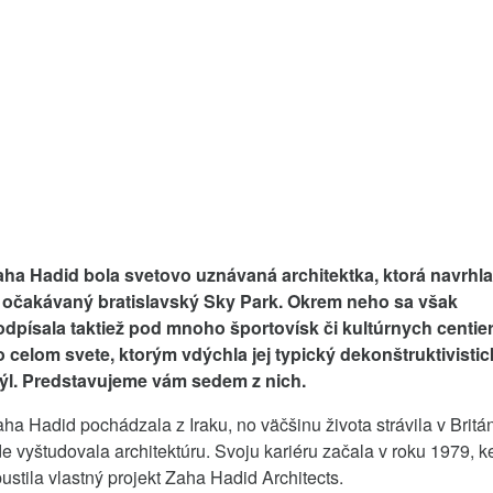
aha Hadid bola svetovo uznávaná architektka, ktorá navrhla
j očakávaný bratislavský Sky Park. Okrem neho sa však
odpísala taktiež pod mnoho športovísk či kultúrnych centie
o celom svete, ktorým vdýchla jej typický dekonštruktivistic
týl. Predstavujeme vám sedem z nich.
ha Hadid pochádzala z Iraku, no väčšinu života strávila v Britán
e vyštudovala architektúru. Svoju kariéru začala v roku 1979, k
ustila vlastný projekt Zaha Hadid Architects.