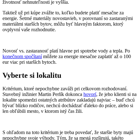
životnosť nehnuteľnosti je vyššia.
Taktiež už pri kúpe zvážte to, koľko budete platiť mesačne za
energie. Šetrné materiály novostavieb, v porovnaní so zastaranými
materiálmi starších bytov, môžu byť hlavným faktorom, ktorý
ovplyvní vaše rozhodnutie.
Novosť vs. zastaranosť platí hlavne pri spotrebe vody a tepla. Po
konečnom spočítaní
môžete za energie mesačne zaplatiť až o 100
eur viac pri starších bytoch.
Vyberte si lokalitu
Kritérium, ktoré nepochybne zaváži pri celkovom rozhodovaní.
Stavebný inžinier Martin Perlík dokonca
hovorí
, že jeho klienti si na
lokalite spomedzi ostatných atribútov zakladajú najviac – buď chcú
bývať blízko rodičov, nechcú dochádzať ďaleko do práce, alebo si
len obľúbili mesto, v ktorom istý čas žili.
S ohľadom na toto kritérium je treba povedať, že staršie byty majú
nepochybne svoje výhody. Tým, že sa mestá rozširujú, takéto