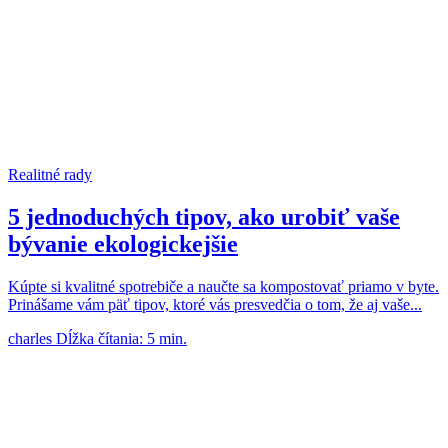
Realitné rady
5 jednoduchých tipov, ako urobiť vaše
bývanie ekologickejšie
Kúpte si kvalitné spotrebiče a naučte sa kompostovať priamo v byte.
Prinášame vám päť tipov, ktoré vás presvedčia o tom, že aj vaše...
charles
Dĺžka čítania: 5 min.