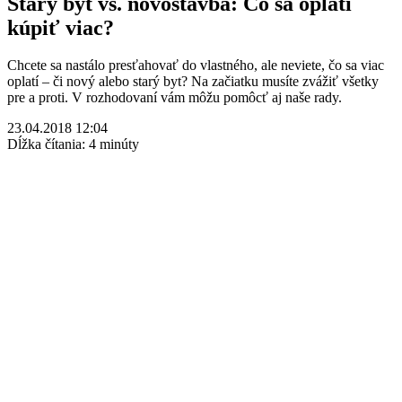
Starý byt vs. novostavba: Čo sa oplatí
kúpiť viac?
Chcete sa nastálo presťahovať do vlastného, ale neviete, čo sa viac
oplatí – či nový alebo starý byt? Na začiatku musíte zvážiť všetky
pre a proti. V rozhodovaní vám môžu pomôcť aj naše rady.
23.04.2018 12:04
Dĺžka čítania: 4 minúty