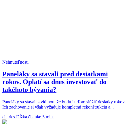
Nehnuteľnosti
Paneláky sa stavali pred desiatkami
rokov. Oplatí sa dnes investovať do
takéhoto bývania?
Paneláky sa stavali s vidinou, že budú ľuďom slúžiť desiatky rokov.
Ich zachovanie si však vyžaduje kompletnú rekonštrukciu a...
charles
Dĺžka čítania: 5 min.