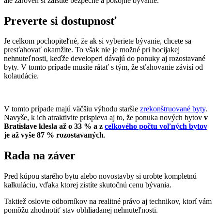
ale zároveň si zaistíte bezpečné a pokojné bývanie.
Preverte si dostupnosť
Je celkom pochopiteľné, že ak si vyberiete bývanie, chcete sa
presťahovať okamžite. To však nie je možné pri hocijakej
nehnuteľnosti, keďže developeri dávajú do ponuky aj rozostavané
byty. V tomto prípade musíte rátať s tým, že sťahovanie závisí od
kolaudácie.
V tomto prípade majú väčšiu výhodu staršie
zrekonštruované byty
.
Navyše, k ich atraktivite prispieva aj to, že ponuka nových bytov
v
Bratislave klesla až o 33 % a z
celkového počtu voľných bytov
je až vyše 87 % rozostavaných
.
Rada na záver
Pred kúpou starého bytu alebo novostavby si urobte kompletnú
kalkuláciu, vďaka ktorej zistíte skutočnú cenu bývania.
Taktiež oslovte odborníkov na realitné právo aj technikov, ktorí vám
pomôžu zhodnotiť stav obhliadanej nehnuteľnosti.