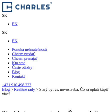
SK
EN
SK
EN
Ponuka nehnuteľností
Chcem predať
Chcem prenajať
Kto sme
Časté otázky
Blog
Kontakt
+421 910 498 222
Blog
>
Realitné rady
> Starý byt vs. novostavba: Čo sa oplatí kúpiť
viac?