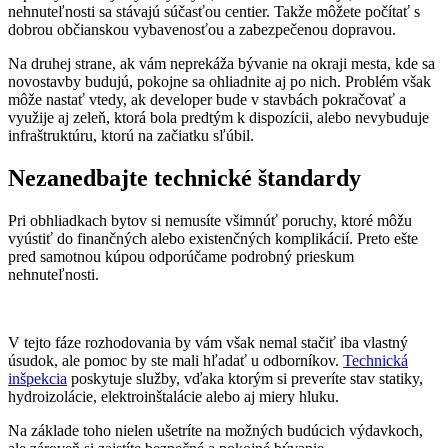
nehnuteľnosti sa stávajú súčasťou centier. Takže môžete počítať s
dobrou občianskou vybavenosťou a zabezpečenou dopravou.
Na druhej strane, ak vám neprekáža bývanie na okraji mesta, kde sa
novostavby budujú, pokojne sa ohliadnite aj po nich. Problém však
môže nastať vtedy, ak developer bude v stavbách pokračovať a
využije aj zeleň, ktorá bola predtým k dispozícii, alebo nevybuduje
infraštruktúru, ktorú na začiatku sľúbil.
Nezanedbajte technické štandardy
Pri obhliadkach bytov si nemusíte všimnúť poruchy, ktoré môžu
vyústiť do finančných alebo existenčných komplikácií. Preto ešte
pred samotnou kúpou odporúčame podrobný prieskum
nehnuteľnosti.
V tejto fáze rozhodovania by vám však nemal stačiť iba vlastný
úsudok, ale pomoc by ste mali hľadať u odborníkov.
Technická
inšpekcia
poskytuje služby, vďaka ktorým si preveríte stav statiky,
hydroizolácie, elektroinštalácie alebo aj miery hluku.
Na základe toho nielen ušetríte na možných budúcich výdavkoch,