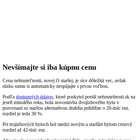
Nevšímajte si iba kúpnu cenu
Cena nehnuteľnosti, novej či staršej, je síce dôležitá vec, avšak
nízku sumu si automaticky nespájajte s prvou voľbou.
Podľa
dostupných údajov
, ktoré poskytol portál nehnutelnosti.sk na
jeseň minulého roku, bola novostavba dvojizbového bytu v
porovnaní so staršou alternatívou drahšia približne o 20-tisíc eur,
rozdiel je teda 30 %.
Pri trojizbových bytoch bol medzi novým a starším bytom cenový
rozdiel až 42-tisíc eur.