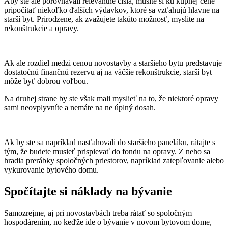
Aby ste ale porovnávali relevantné čísla, musíte si ku kúpnej cene
pripočítať niekoľko ďalších výdavkov, ktoré sa vzťahujú hlavne na
starší byt. Prirodzene, ak zvažujete takúto možnosť, myslite na
rekonštrukcie a opravy.
Ak ale rozdiel medzi cenou novostavby a staršieho bytu predstavuje
dostatočnú finančnú rezervu aj na väčšie rekonštrukcie, starší byt
môže byť dobrou voľbou.
Na druhej strane by ste však mali myslieť na to, že niektoré opravy
sami neovplyvníte a nemáte na ne úplný dosah.
Ak by ste sa napríklad nasťahovali do staršieho paneláku, rátajte s
tým, že budete musieť prispievať do fondu na opravy. Z neho sa
hradia prerábky spoločných priestorov, napríklad zatepľovanie alebo
vykurovanie bytového domu.
Spočítajte si náklady na bývanie
Samozrejme, aj pri novostavbách treba rátať so spoločným
hospodárením, no keďže ide o bývanie v novom bytovom dome,